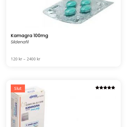
Kamagra 100mg
Price
120
kr
–
2400
kr
range:
120 kr
through
2400 kr
Rated
5.00
out of 5