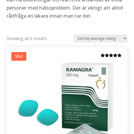
personer med hälsoproblem. Det är viktigt att alltid
rådfråga en läkare innan man tar det.
Sorted
Showing all 6 results
by
average
Rated
rating
5.00
out of 5