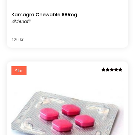
Kamagra Chewable 100mg
120
kr
Rated
5.00
out of 5