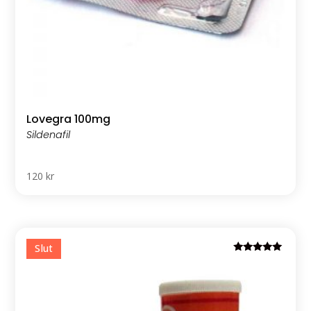
Lovegra 100mg
120
kr
Rated
5.00
out of 5