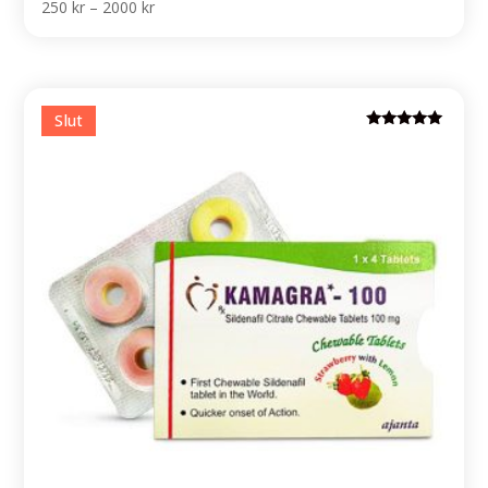
Price
250
kr
–
2000
kr
range:
250 kr
through
2000 kr
Rated
5.00
out of 5